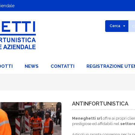
ziendale
Cerca
DOTTI
NEWS
CONTATTI
REGISTRAZIONE UTE
ANTINFORTUNISTICA
Meneghetti srl
offre ai propri cl
prestigiose ed affidabili nel
settor
Articoli in pronta consegna per la 