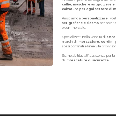
cuffie, maschere antipolvere e a
calzature per ogni settore di 
Riusciamo a
personalizzare
i vos
serigrafiche e ricamo
per poter s
e commerciale.
Specializzati nella vendita di
attre
marchi di
imbracature, cordini, 
spazi confinati e linee vita provvisor
Siamo abilitati all’ assistenza pe
di
imbracature di sicurezza
.