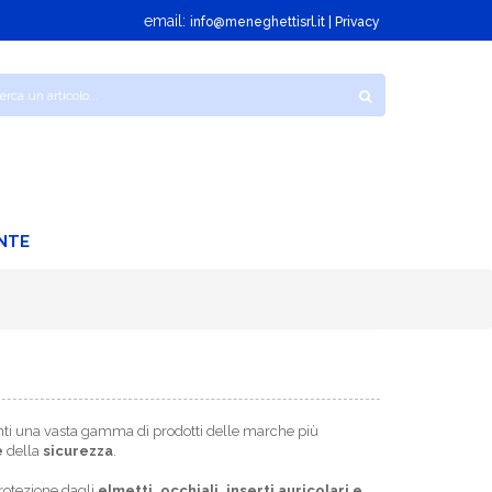
email:
info@meneghettisrl.it
| Privacy
NTE
ienti una vasta gamma di prodotti delle marche più
e
della
sicurezza
.
protezione dagli
elmetti, occhiali, inserti auricolari e