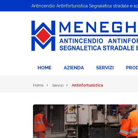
Antincendio Antinfortunistica Segnaletica stradale e a
HOME
AZIENDA
SERVIZI
PRO
Home
Servizi
Antinfortunistica