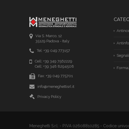
CATE
Antinc
Via S. Marco, 12
35129 Padova - Italy
Antinfo
Tel: +39 049 773157
Segnal
Cell: +39 349 7562229
Cell: +39 348 8294508
Formaz
Fax: +39 049 775701
info@meneghettisrl.it
Privacy Policy
Meneghetti S.r.l. - P.IVA 02608810285 - Codice univ