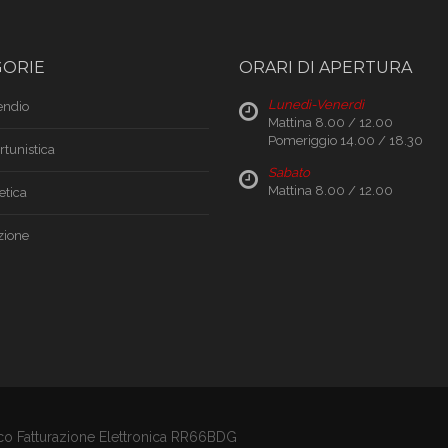
GORIE
ORARI DI APERTURA
Lunedì-Venerdì
endio
Mattina 8.00 / 12.00
Pomeriggio 14.00 / 18.30
rtunistica
Sabato
Mattina 8.00 / 12.00
etica
ione
oco Fatturazione Elettronica RR66BDG