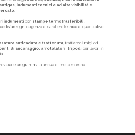
ntigas, indumenti tecnici e ad alta visibilità e
mercato
.
tri
indumenti
con
stampe termotrasferibili,
oddisfare ogni esigenza di carattere tecnico di quantitativo
zzatura anticaduta e trattenuta
, trattiamo i migliori
punti di ancoraggio, arrotolatori, tripodi
per lavori in
ia.
r la revisione programmata annua di molte marche