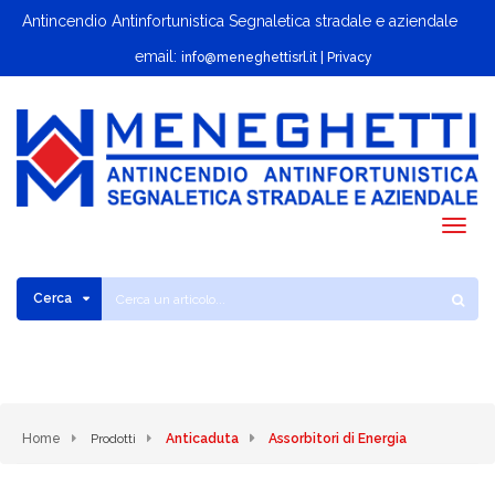
Antincendio Antinfortunistica Segnaletica stradale e aziendale
email:
info@meneghettisrl.it
| Privacy
Togg
navig
Cerca
Home
Prodotti
Anticaduta
Assorbitori di Energia