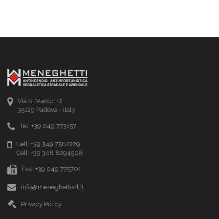
Via S. Marco, 12
35129 Padova - Italy
Tel: +39 049 773157
Cell: +39 349 7562229
Cell: +39 348 8294508
Fax: +39 049 775701
info@meneghettisrl.it
Privacy Policy