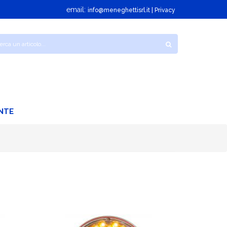
email:
info@meneghettisrl.it
| Privacy
NTE