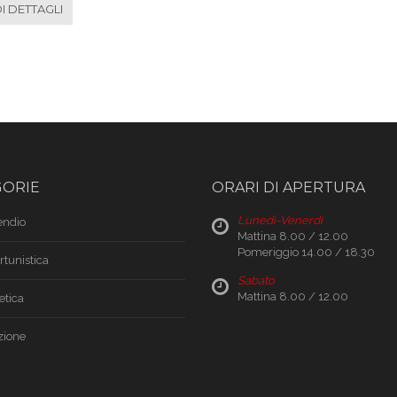
 DETTAGLI
GORIE
ORARI DI APERTURA
Lunedì-Venerdì
endio
Mattina 8.00 / 12.00
Pomeriggio 14.00 / 18.30
rtunistica
Sabato
Mattina 8.00 / 12.00
etica
ione