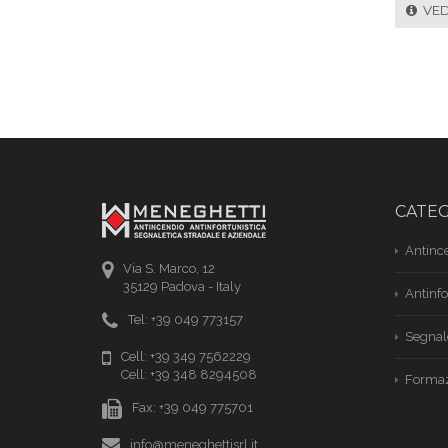
VEDI
CATE
Antinc
Via S. Marco, 12
35129 Padova - Italy
Antinfo
Tel: +39 049 773157
Segnal
Cell: +39 349 7562229
Cell: +39 348 8294508
Formaz
Fax: +39 049 775701
info@meneghettisrl.it